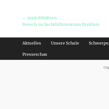
Beitragsnavigation
← zurückblättern
Vorheriger
Besuch im Suchthilfezentrum Breklum
Beitrag:
Footer-Menü
Weiter
Aktuelles
Unsere Schule
Schwerpu
zum
Inhalt
Presseschau
Cop