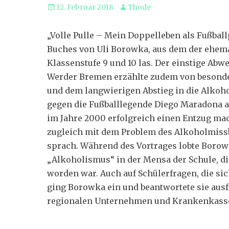
Veröffentlicht
Autor
12. Februar 2018
Thode
am
„Volle Pulle – Mein Doppelleben als Fußballp
Buches von Uli Borowka, aus dem der ehemal
Klassenstufe 9 und 10 las. Der einstige A
Werder Bremen erzählte zudem von besonde
und dem langwierigen Abstieg in die Alkoh
gegen die Fußballlegende Diego Maradona an
im Jahre 2000 erfolgreich einen Entzug mac
zugleich mit dem Problem des Alkoholmissb
sprach. Während des Vortrages lobte Borow
„Alkoholismus“ in der Mensa der Schule, di
worden war. Auch auf Schülerfragen, die sic
ging Borowka ein und beantwortete sie ausf
regionalen Unternehmen und Krankenkasse