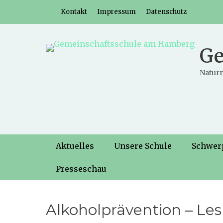
Weiter
Header-Menü
Kontakt
Impressum
Datenschutz
zum
Inhalt
Ge
Naturn
Hauptmenü
Weiter
Aktuelles
Unsere Schule
Schwer
zum
Inhalt
Presseschau
Alkoholprävention – Le