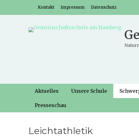
Weiter
Header-Menü
Kontakt
Impressum
Datenschutz
zum
Inhalt
Ge
Naturn
Hauptmenü
Weiter
Aktuelles
Unsere Schule
Schwer
zum
Inhalt
Presseschau
Leichtathletik