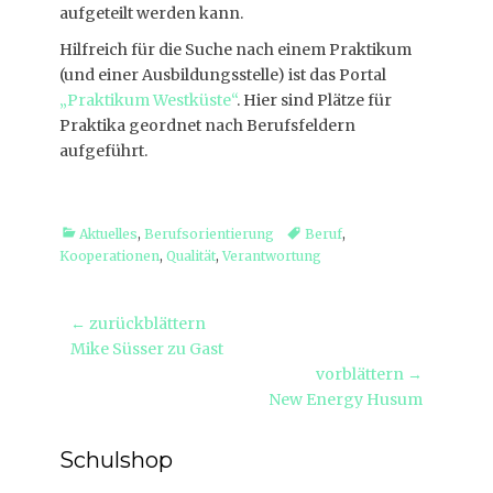
aufgeteilt werden kann.
Hilfreich für die Suche nach einem Praktikum
(und einer Ausbildungsstelle) ist das Portal
„Praktikum Westküste“
. Hier sind Plätze für
Praktika geordnet nach Berufsfeldern
aufgeführt.
Kategorien
Tags
Aktuelles
,
Berufsorientierung
Beruf
,
Kooperationen
,
Qualität
,
Verantwortung
Beitragsnavigation
← zurückblättern
Vorheriger
Mike Süsser zu Gast
Beitrag:
vorblättern →
Nächster
New Energy Husum
Beitrag:
Schulshop