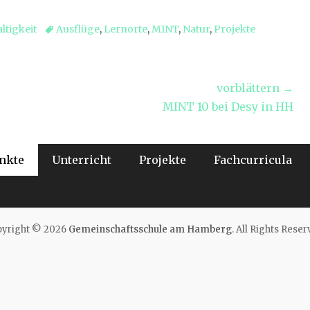
Tags
ltigkeit
Ausflüge
,
Lernorte
,
MINT
,
Natur
,
Projekte
vorblättern →
Nächster
MINT 10 bei Desy in HH
Beitrag:
nkte
Unterricht
Projekte
Fachcurricula
yright © 2026
Gemeinschaftsschule am Hamberg
. All Rights Reser