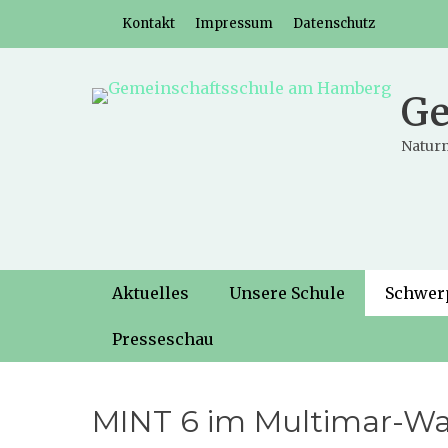
Weiter
Header-Menü
Kontakt
Impressum
Datenschutz
zum
Inhalt
Ge
Naturn
Hauptmenü
Weiter
Aktuelles
Unsere Schule
Schwer
zum
Inhalt
Presseschau
MINT 6 im Multimar-W