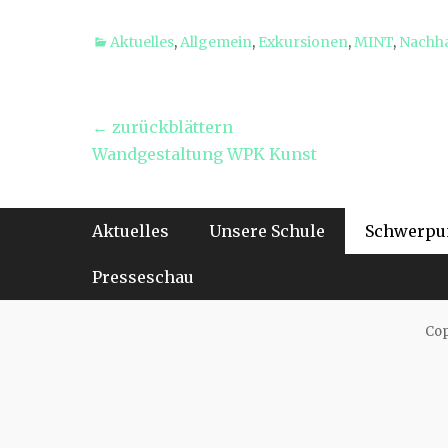
Kategorien
Aktuelles
,
Allgemein
,
Exkursionen
,
MINT
,
Nachha
Beitragsnavigation
← zurückblättern
Vorheriger
Wandgestaltung WPK Kunst
Beitrag:
Footer-Menü
Weiter
Aktuelles
Unsere Schule
Schwerpu
zum
Inhalt
Presseschau
Cop