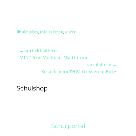
Kategorien
Aktuelles
,
Exkursionen
,
MINT
Beitragsnavigation
← zurückblättern
Vorheriger
MINT 6 im Multimar-Wattforum
Beitrag:
vorblättern →
Nächster
Besuch beim THW-Ortsverein Burg
Beitrag:
Schulshop
Schulportal