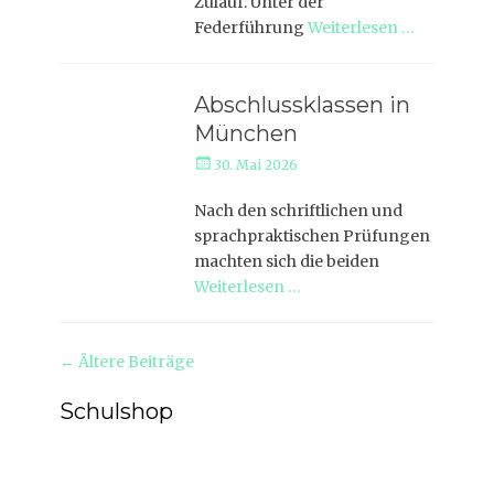
Zulauf. Unter der
Federführung
Weiterlesen …
Abschlussklassen in
München
Veröffentlicht
30. Mai 2026
am
Nach den schriftlichen und
sprachpraktischen Prüfungen
machten sich die beiden
Weiterlesen …
Beitrag-
←
Ältere Beiträge
Navigation
Schulshop