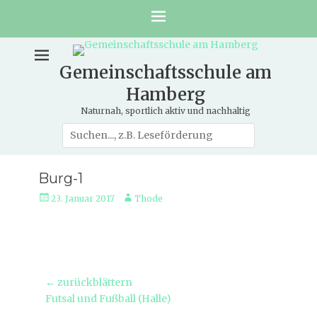
Gemeinschaftsschule am
Hamberg
Naturnah, sportlich aktiv und nachhaltig
Suche
nach:
Burg-1
Veröffentlicht
Autor
23. Januar 2017
Thode
am
Beitragsnavigation
← zurückblättern
Vorheriger
Futsal und Fußball (Halle)
Beitrag: