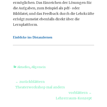
ermöglichen. Das Einreichen der Lösungen für
die Aufgaben, zum Beispiel als pdf- oder
Bilddatei, und das Feedback durch die Lehrkräfte
erfolgt zumeist ebenfalls direkt über die
Lernplattform.
Einblicke ins Distanzlernen
Kategorien
Aktuelles
,
Allgemein
Beitragsnavigation
← zurückblättern
Vorheriger
Theaterworkshop mal anders
Beitrag:
vorblättern →
Nächster
Lehrerraum-Konzept
Beitrag: