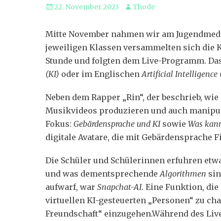
Veröffentlicht
Autor
22. November 2023
Thode
am
Mitte November nahmen wir am Jugendmedient
jeweiligen Klassen versammelten sich die 
Stunde und folgten dem Live-Programm. Da
(KI)
oder im Englischen
Artificial Intelligence 
Neben dem Rapper „Rin“, der beschrieb, wie 
Musikvideos produzieren und auch manipu
Fokus:
Gebärdensprache und KI
sowie
Was kann
digitale Avatare, die mit Gebärdensprache F
Die Schüler und Schülerinnen erfuhren etw
und was dementsprechende
Algorithmen
sin
aufwarf, war
Snapchat-AI
. Eine Funktion, di
virtuellen KI-gesteuerten „Personen“ zu cha
Freundschaft“ einzugehen.Während des Liv