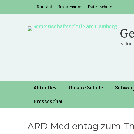
Weiter
Header-Menü
Kontakt
Impressum
Datenschutz
zum
Inhalt
Ge
Naturn
Hauptmenü
Weiter
Aktuelles
Unsere Schule
Schwer
zum
Inhalt
Presseschau
ARD Medientag zum T