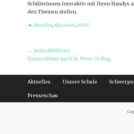
Schülerinnen interaktiv mit ihren Handys 
den Themen stellen.
Kategorien
Aktuelles
,
Allgemein
,
MINT
Beitragsnavigation
← zurückblättern
Vorheriger
Klassenfahrt nach St. Peter Ording
Beitrag:
Footer-Menü
Weiter
Aktuelles
Unsere Schule
Schwerpu
zum
Inhalt
Presseschau
Cop