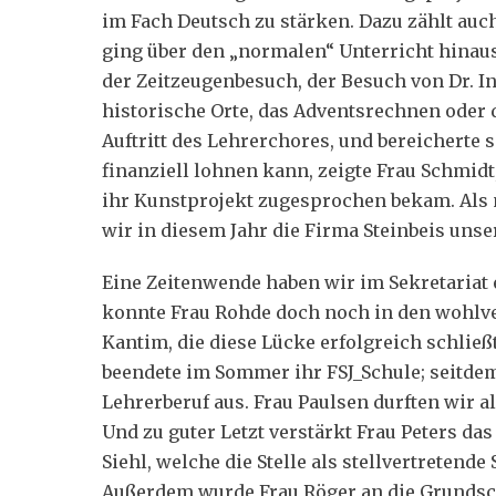
im Fach Deutsch zu stärken. Dazu zählt auc
ging über den „normalen“ Unterricht hinaus
der Zeitzeugenbesuch, der Besuch von Dr. In
historische Orte, das Adventsrechnen oder 
Auftritt des Lehrerchores, und bereicherte
finanziell lohnen kann, zeigte Frau Schmidt
ihr Kunstprojekt zugesprochen bekam. Als
wir in diesem Jahr die Firma Steinbeis uns
Eine Zeitenwende haben wir im Sekretariat 
konnte Frau Rohde doch noch in den wohlve
Kantim, die diese Lücke erfolgreich schließt
beendete im Sommer ihr FSJ_Schule; seitdem
Lehrerberuf aus. Frau Paulsen durften wir 
Und zu guter Letzt verstärkt Frau Peters da
Siehl, welche die Stelle als stellvertretende
Außerdem wurde Frau Röger an die Grundsc