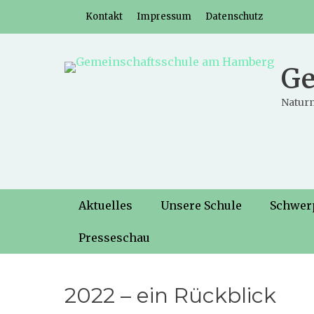
Weiter
Header-Menü
Kontakt
Impressum
Datenschutz
zum
Inhalt
Ge
Naturn
Hauptmenü
Weiter
Aktuelles
Unsere Schule
Schwer
zum
Inhalt
Presseschau
2022 – ein Rückblick