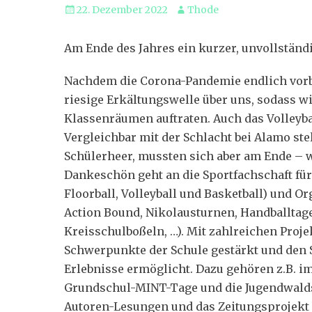
Veröffentlicht
Autor
22. Dezember 2022
Thode
am
Am Ende des Jahres ein kurzer, unvollständ
Nachdem die Corona-Pandemie endlich vorbe
riesige Erkältungswelle über uns, sodass wi
Klassenräumen auftraten. Auch das Volleyba
Vergleichbar mit der Schlacht bei Alamo st
Schülerheer, mussten sich aber am Ende – w
Dankeschön geht an die Sportfachschaft für
Floorball, Volleyball und Basketball) und O
Action Bound, Nikolausturnen, Handballtage
Kreisschulboßeln, …). Mit zahlreichen Proj
Schwerpunkte der Schule gestärkt und den
Erlebnisse ermöglicht. Dazu gehören z.B. i
Grundschul-MINT-Tage und die Jugendwaldsp
Autoren-Lesungen und das Zeitungsprojekt 