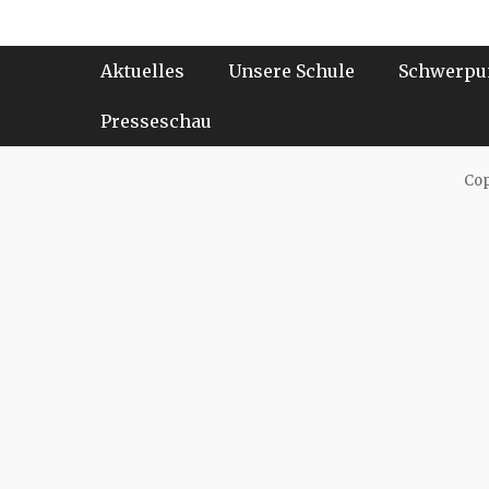
Beitrag:
Footer-Menü
Weiter
Aktuelles
Unsere Schule
Schwerpu
zum
Inhalt
Presseschau
Cop