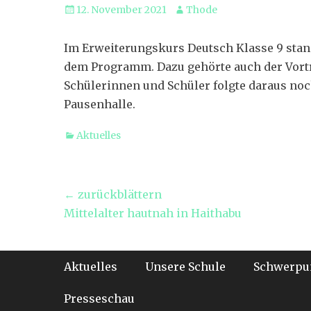
Veröffentlicht
Autor
12. November 2021
Thode
am
Im Erweiterungskurs Deutsch Klasse 9 stan
dem Programm. Dazu gehörte auch der Vortr
Schülerinnen und Schüler folgte daraus noc
Pausenhalle.
Kategorien
Aktuelles
Beitragsnavigation
← zurückblättern
Vorheriger
Mittelalter hautnah in Haithabu
Beitrag:
Footer-Menü
Weiter
Aktuelles
Unsere Schule
Schwerpu
zum
Inhalt
Presseschau