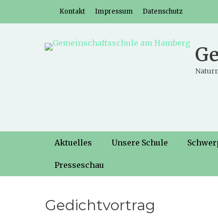
Weiter
Header-Menü
Kontakt
Impressum
Datenschutz
zum
Inhalt
Ge
Naturn
Hauptmenü
Weiter
Aktuelles
Unsere Schule
Schwer
zum
Inhalt
Presseschau
Gedichtvortrag