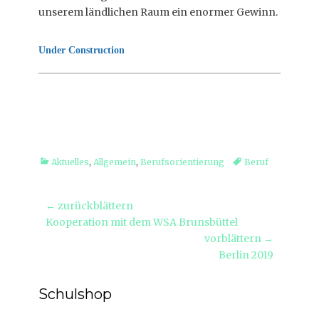
unserem ländlichen Raum ein enormer Gewinn.
Under Construction
Kategorien
Tags
Aktuelles
,
Allgemein
,
Berufsorientierung
Beruf
Beitragsnavigation
← zurückblättern
Vorheriger
Kooperation mit dem WSA Brunsbüttel
Beitrag:
vorblättern →
Nächster
Berlin 2019
Beitrag:
Schulshop