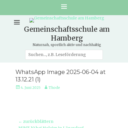
Gemeinschaftsschule am
Hamberg
Naturnah, sportlich aktiv und nachhaltig
Suche
nach:
WhatsApp Image 2025-06-04 at
13.12.21 (1)
Veröffentlicht
Autor
4. Juni 2025
Thode
am
Beitragsnavigation
← zurückblättern
Vorheriger