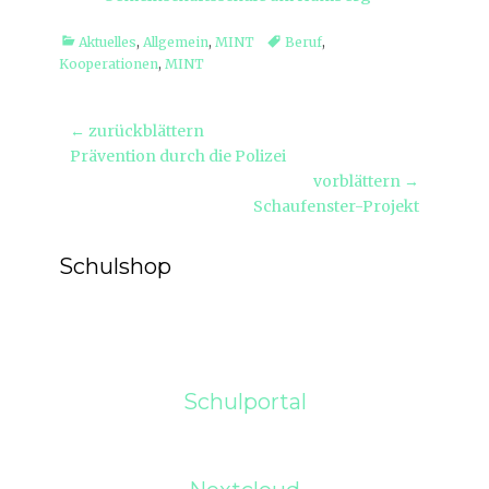
Kategorien
Tags
Aktuelles
,
Allgemein
,
MINT
Beruf
,
Kooperationen
,
MINT
Beitragsnavigation
← zurückblättern
Vorheriger
Prävention durch die Polizei
Beitrag:
vorblättern →
Nächster
Schaufenster-Projekt
Beitrag:
Schulshop
Schulportal