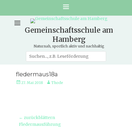
Gemeinschaftsschule am
Hamberg
Naturnah, sportlich aktiv und nachhaltig
Suche
nach:
fledermaus18a
Veröffentlicht
Autor
27. Mai 2018
Thode
am
Beitragsnavigation
← zurückblättern
Vorheriger
Fledermausführung
Beitrag: