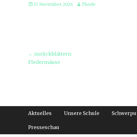
Veröffentlicht
Autor
17. November 2024
Thode
am
Beitragsnavigation
← zurückblättern
Vorheriger
Fledermäuse
Beitrag:
Footer-Menü
Weiter
Aktuelles
Unsere Schule
Schwerpu
zum
Inhalt
Presseschau