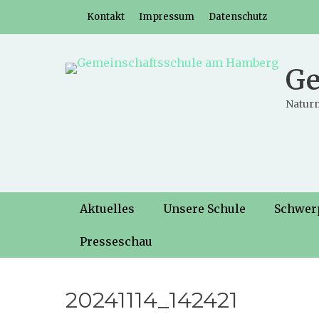
Weiter
Header-Menü
Kontakt
Impressum
Datenschutz
zum
Inhalt
Ge
Naturn
Hauptmenü
Weiter
Aktuelles
Unsere Schule
Schwer
zum
Inhalt
Presseschau
20241114_142421