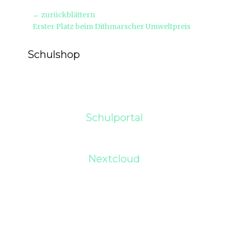
Beitragsnavigation
← zurückblättern
Vorheriger
Erster Platz beim Dithmarscher Umweltpreis
Beitrag:
Schulshop
Schulportal
Nextcloud