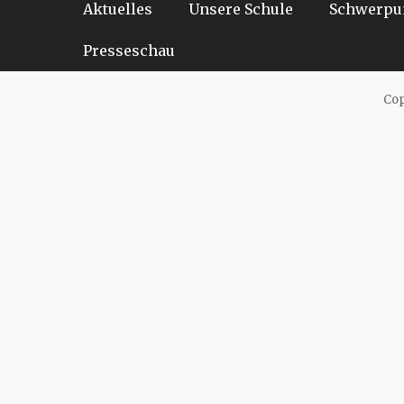
Footer-Menü
Aktuelles
Unsere Schule
Schwerpu
zum
Inhalt
Presseschau
Cop