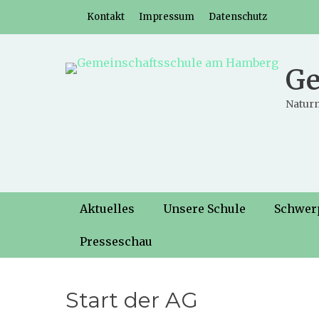
Weiter
Header-Menü
Kontakt
Impressum
Datenschutz
zum
Inhalt
Ge
Naturn
Hauptmenü
Weiter
Aktuelles
Unsere Schule
Schwer
zum
Inhalt
Presseschau
Start der AG