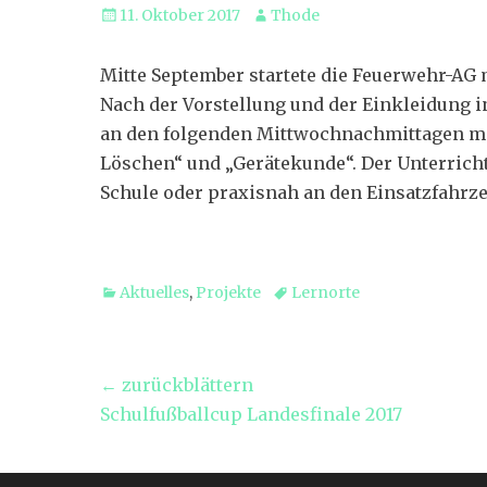
Veröffentlicht
Autor
11. Oktober 2017
Thode
am
Mitte September startete die Feuerwehr-AG 
Nach der Vorstellung und der Einkleidung i
an den folgenden Mittwochnachmittagen m
Löschen“ und „Gerätekunde“. Der Unterrich
Schule oder praxisnah an den Einsatzfahrz
Kategorien
Tags
Aktuelles
,
Projekte
Lernorte
Beitragsnavigation
← zurückblättern
Vorheriger
Schulfußballcup Landesfinale 2017
Beitrag:
Weiter