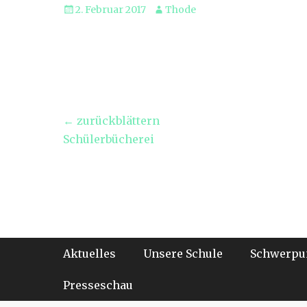
Veröffentlicht
Autor
2. Februar 2017
Thode
am
Beitragsnavigation
← zurückblättern
Vorheriger
Schülerbücherei
Beitrag:
Footer-Menü
Weiter
Aktuelles
Unsere Schule
Schwerpu
zum
Inhalt
Presseschau