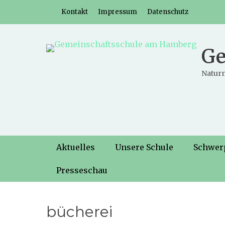
Weiter
Header-Menü
Kontakt
Impressum
Datenschutz
zum
Inhalt
Ge
Naturn
Hauptmenü
Weiter
Aktuelles
Unsere Schule
Schwer
zum
Inhalt
Presseschau
bücherei