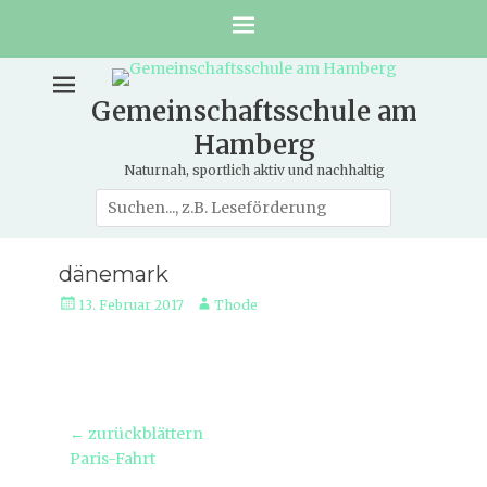
Gemeinschaftsschule am
Hamberg
Naturnah, sportlich aktiv und nachhaltig
Suche
nach:
dänemark
Veröffentlicht
Autor
13. Februar 2017
Thode
am
Beitragsnavigation
← zurückblättern
Vorheriger
Paris-Fahrt
Beitrag: