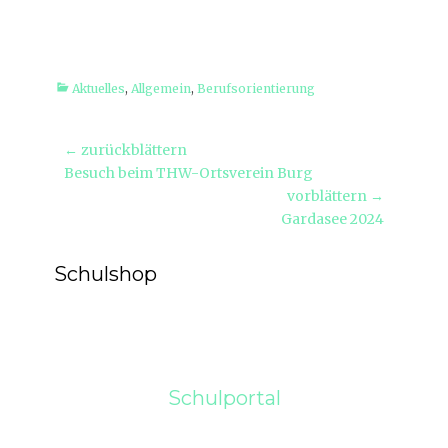
Kategorien
Aktuelles
,
Allgemein
,
Berufsorientierung
Beitragsnavigation
← zurückblättern
Vorheriger
Besuch beim THW-Ortsverein Burg
Beitrag:
vorblättern →
Nächster
Gardasee 2024
Beitrag:
Schulshop
Schulportal