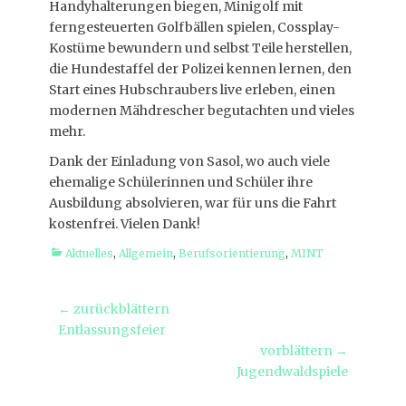
Handyhalterungen biegen, Minigolf mit
ferngesteuerten Golfbällen spielen, Cossplay-
Kostüme bewundern und selbst Teile herstellen,
die Hundestaffel der Polizei kennen lernen, den
Start eines Hubschraubers live erleben, einen
modernen Mähdrescher begutachten und vieles
mehr.
Dank der Einladung von Sasol, wo auch viele
ehemalige Schülerinnen und Schüler ihre
Ausbildung absolvieren, war für uns die Fahrt
kostenfrei. Vielen Dank!
Kategorien
Aktuelles
,
Allgemein
,
Berufsorientierung
,
MINT
Beitragsnavigation
← zurückblättern
Vorheriger
Entlassungsfeier
Beitrag:
vorblättern →
Nächster
Jugendwaldspiele
Beitrag: