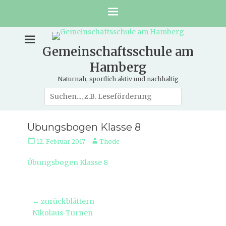
Gemeinschaftsschule am
Hamberg
Naturnah, sportlich aktiv und nachhaltig
Suche
nach:
Übungsbogen Klasse 8
Veröffentlicht
Autor
12. Februar 2017
Thode
am
Übungsbogen Klasse 8
Beitragsnavigation
← zurückblättern
Vorheriger
Nikolaus-Turnen
Beitrag: