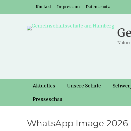
Weiter
Header-Menü
Kontakt
Impressum
Datenschutz
zum
Inhalt
Ge
Naturn
Hauptmenü
Weiter
Aktuelles
Unsere Schule
Schwer
zum
Inhalt
Presseschau
WhatsApp Image 2026-0