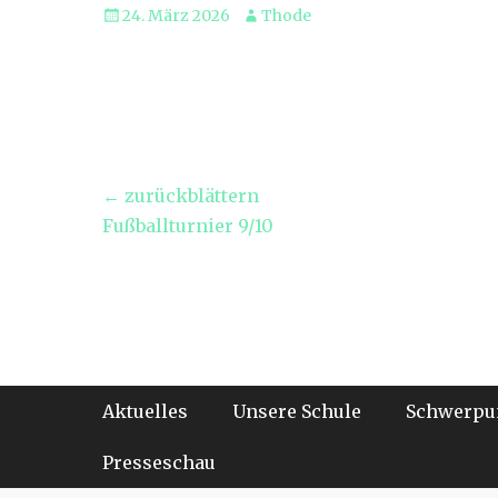
Veröffentlicht
Autor
24. März 2026
Thode
am
Beitragsnavigation
← zurückblättern
Vorheriger
Fußballturnier 9/10
Beitrag:
Footer-Menü
Weiter
Aktuelles
Unsere Schule
Schwerpu
zum
Inhalt
Presseschau