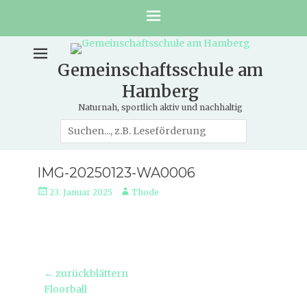
Gemeinschaftsschule am
Hamberg
Naturnah, sportlich aktiv und nachhaltig
Suche
nach:
IMG-20250123-WA0006
Veröffentlicht
Autor
23. Januar 2025
Thode
am
Beitragsnavigation
← zurückblättern
Vorheriger
Floorball
Beitrag: