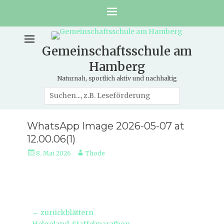
Gemeinschaftsschule am
Hamberg
Naturnah, sportlich aktiv und nachhaltig
Suche
nach:
WhatsApp Image 2026-05-07 at
12.00.06(1)
Veröffentlicht
Autor
8. Mai 2026
Thode
am
Beitragsnavigation
← zurückblättern
Vorheriger