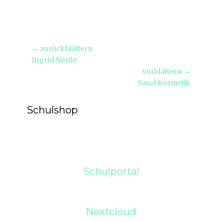
Beitragsnavigation
← zurückblättern
Vorheriger
Ingrid Nestle
Beitrag:
vorblättern →
Nächster
Sasol Kosmetik
Beitrag:
Schulshop
Schulportal
Nextcloud