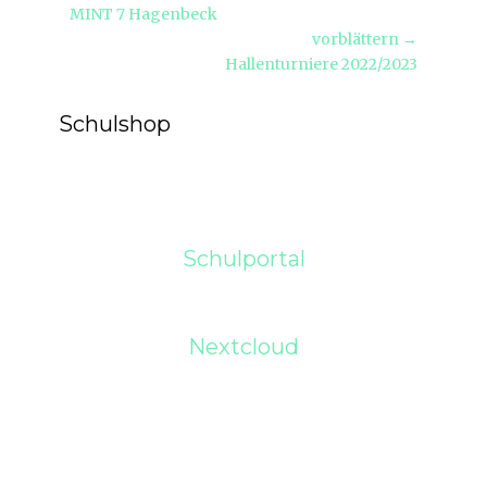
Vorheriger
MINT 7 Hagenbeck
Beitrag:
vorblättern →
Nächster
Hallenturniere 2022/2023
Beitrag:
Schulshop
Schulportal
Nextcloud