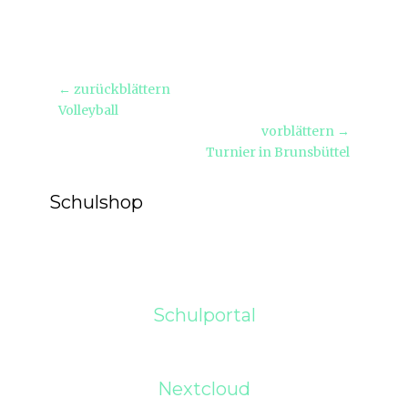
Beitragsnavigation
← zurückblättern
Vorheriger
Volleyball
Beitrag:
vorblättern →
Nächster
Turnier in Brunsbüttel
Beitrag:
Schulshop
Schulportal
Nextcloud