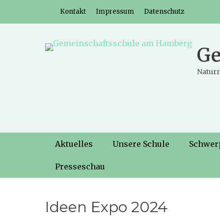
Weiter
Header-Menü
Kontakt
Impressum
Datenschutz
zum
Inhalt
Ge
Naturn
Hauptmenü
Weiter
Aktuelles
Unsere Schule
Schwer
zum
Inhalt
Presseschau
Ideen Expo 2024