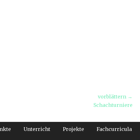
vorblättern →
Nächster
Schachturniere
Beitrag:
nkte
Unterricht
Projekte
Fachcurricula