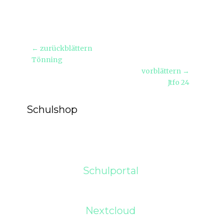
Beitragsnavigation
← zurückblättern
Vorheriger
Tönning
Beitrag:
vorblättern →
Nächster
Jtfo 24
Beitrag:
Schulshop
Schulportal
Nextcloud