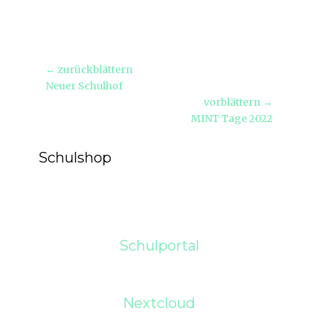
Beitragsnavigation
← zurückblättern
Vorheriger
Neuer Schulhof
Beitrag:
vorblättern →
Nächster
MINT Tage 2022
Beitrag:
Schulshop
Schulportal
Nextcloud