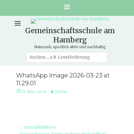
Gemeinschaftsschule am
Hamberg
Naturnah, sportlich aktiv und nachhaltig
Suche
nach:
WhatsApp Image 2026-03-23 at
11.29.01
Veröffentlicht
Autor
31. März 2026
Thode
am
Beitragsnavigation
← zurückblättern
Vorheriger