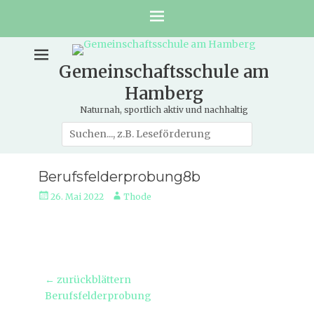
Gemeinschaftsschule am
Hamberg
Naturnah, sportlich aktiv und nachhaltig
Suche
nach:
Berufsfelderprobung8b
Veröffentlicht
Autor
26. Mai 2022
Thode
am
Beitragsnavigation
← zurückblättern
Vorheriger
Berufsfelderprobung
Beitrag: