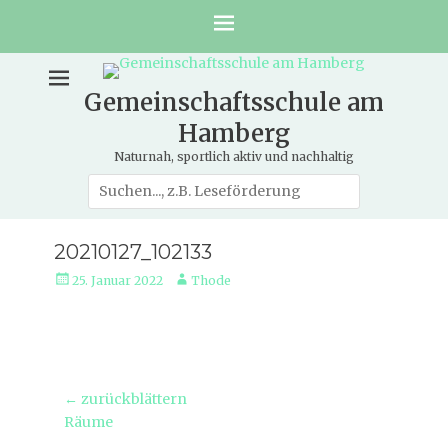
Gemeinschaftsschule am
Hamberg
Naturnah, sportlich aktiv und nachhaltig
Suche
nach:
20210127_102133
Veröffentlicht
Autor
25. Januar 2022
Thode
am
Beitragsnavigation
← zurückblättern
Vorheriger
Räume
Beitrag: