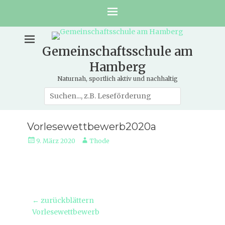
Gemeinschaftsschule am
Hamberg
Naturnah, sportlich aktiv und nachhaltig
Suche
nach:
Vorlesewettbewerb2020a
Veröffentlicht
Autor
9. März 2020
Thode
am
Beitragsnavigation
← zurückblättern
Vorheriger
Vorlesewettbewerb
Beitrag: