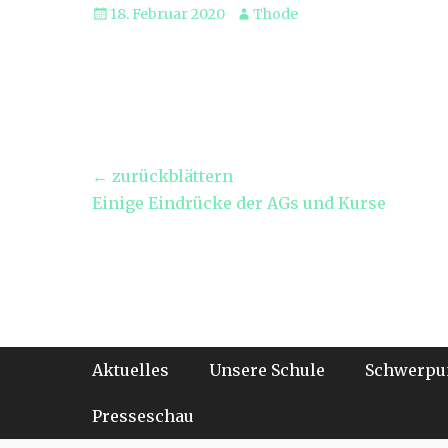
Veröffentlicht
Autor
18. Februar 2020
Thode
am
Beitragsnavigation
← zurückblättern
Vorheriger
Einige Eindrücke der AGs und Kurse
Beitrag:
Footer-Menü
Weiter
Aktuelles
Unsere Schule
Schwerpu
zum
Inhalt
Presseschau