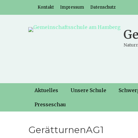
Weiter
Header-Menü
Kontakt
Impressum
Datenschutz
zum
Inhalt
Ge
Naturn
Hauptmenü
Weiter
Aktuelles
Unsere Schule
Schwer
zum
Inhalt
Presseschau
GerätturnenAG1