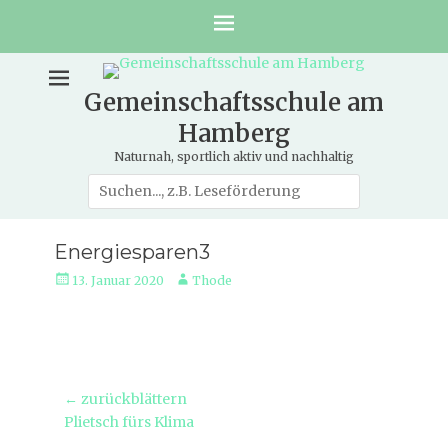
Gemeinschaftsschule am
Hamberg
Naturnah, sportlich aktiv und nachhaltig
Suche
nach:
Energiesparen3
Veröffentlicht
Autor
13. Januar 2020
Thode
am
Beitragsnavigation
← zurückblättern
Vorheriger
Plietsch fürs Klima
Beitrag: