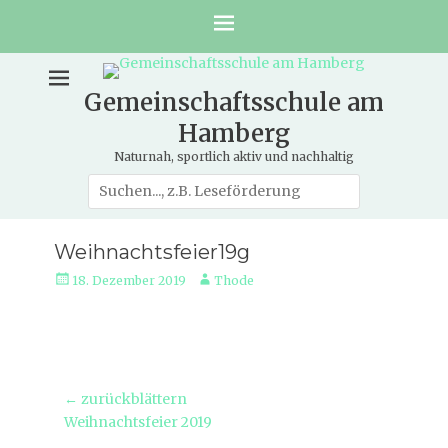
Gemeinschaftsschule am
Hamberg
Naturnah, sportlich aktiv und nachhaltig
Suche
nach:
Weihnachtsfeier19g
Veröffentlicht
Autor
18. Dezember 2019
Thode
am
Beitragsnavigation
← zurückblättern
Vorheriger
Weihnachtsfeier 2019
Beitrag: