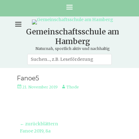
Gemeinschaftsschule am
Hamberg
Naturnah, sportlich aktiv und nachhaltig
Suche
nach:
Fanoe5
Veröffentlicht
Autor
21. November 2019
Thode
am
Beitragsnavigation
← zurückblättern
Vorheriger
Fanoe 2019, 8a
Beitrag: