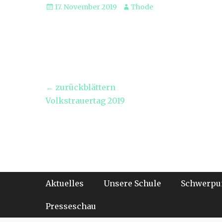
Veröffentlicht
Autor
17. November 2019
Thode
am
Beitragsnavigation
← zurückblättern
Vorheriger
Volkstrauertag 2019
Beitrag:
Footer-Menü
Weiter
Aktuelles
Unsere Schule
Schwerpu
zum
Inhalt
Presseschau