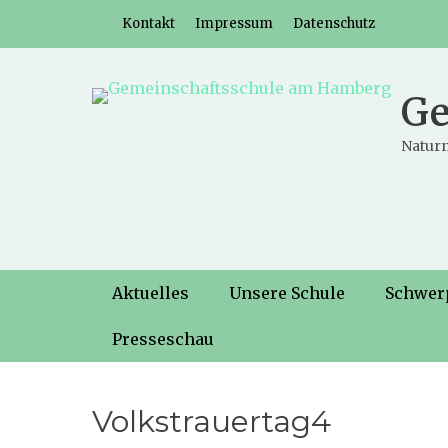
Weiter
Header-Menü
Kontakt
Impressum
Datenschutz
zum
Inhalt
Ge
Naturn
Hauptmenü
Weiter
Aktuelles
Unsere Schule
Schwer
zum
Inhalt
Presseschau
Volkstrauertag4