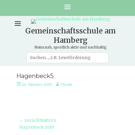
Gemeinschaftsschule am
Hamberg
Naturnah, sportlich aktiv und nachhaltig
Suche
nach:
Hagenbeck5
Veröffentlicht
Autor
24. Oktober 2019
Thode
am
Beitragsnavigation
← zurückblättern
Vorheriger
Hagenbeck 2019
Beitrag: