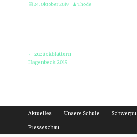
Veröffentlicht
Autor
24. Oktober 2019
Thode
am
Beitragsnavigation
← zurückblättern
Vorheriger
Hagenbeck 2019
Beitrag:
Footer-Menü
Weiter
Aktuelles
Unsere Schule
Schwerpu
zum
Inhalt
Presseschau