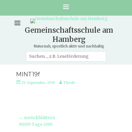
Gemeinschaftsschule am
Hamberg
Naturnah, sportlich aktiv und nachhaltig
Suche
nach:
MINT19f
Veröffentlicht
Autor
29. September 2019
Thode
am
Beitragsnavigation
← zurückblättern
Vorheriger
MINT-Tage 2019
Beitrag: