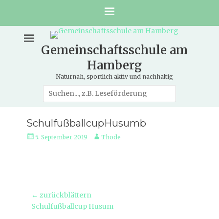
Gemeinschaftsschule am
Hamberg
Naturnah, sportlich aktiv und nachhaltig
Suche
nach:
SchulfußballcupHusumb
Veröffentlicht
Autor
5. September 2019
Thode
am
Beitragsnavigation
← zurückblättern
Vorheriger
Schulfußballcup Husum
Beitrag: