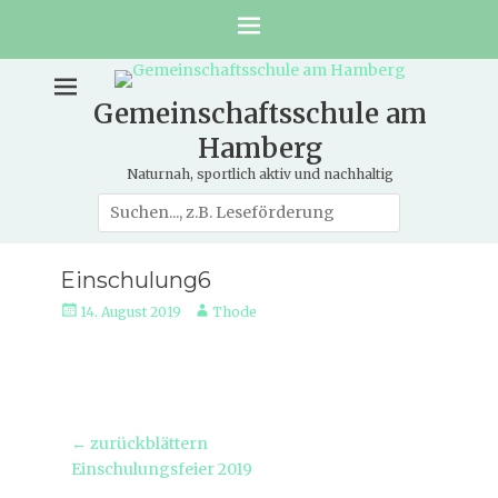
Gemeinschaftsschule am
Hamberg
Naturnah, sportlich aktiv und nachhaltig
Suche
nach:
Einschulung6
Veröffentlicht
Autor
14. August 2019
Thode
am
Beitragsnavigation
← zurückblättern
Vorheriger
Einschulungsfeier 2019
Beitrag: