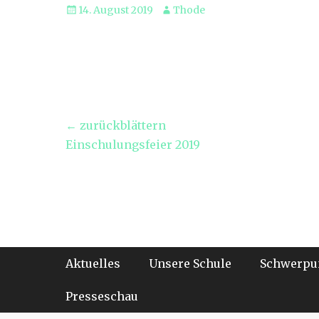
Veröffentlicht
Autor
14. August 2019
Thode
am
Beitragsnavigation
← zurückblättern
Vorheriger
Einschulungsfeier 2019
Beitrag:
Footer-Menü
Weiter
Aktuelles
Unsere Schule
Schwerpu
zum
Inhalt
Presseschau