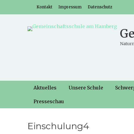
Weiter
Header-Menü
Kontakt
Impressum
Datenschutz
zum
Inhalt
Ge
Naturn
Hauptmenü
Weiter
Aktuelles
Unsere Schule
Schwer
zum
Inhalt
Presseschau
Einschulung4