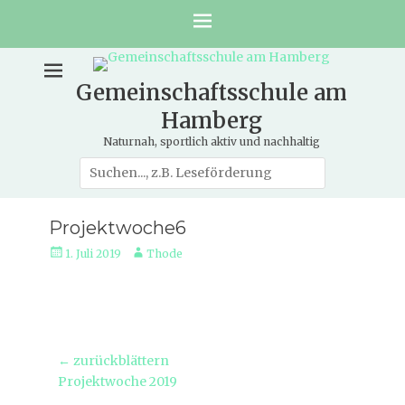
Gemeinschaftsschule am
Hamberg
Naturnah, sportlich aktiv und nachhaltig
Suche
nach:
Projektwoche6
Veröffentlicht
Autor
1. Juli 2019
Thode
am
Beitragsnavigation
← zurückblättern
Vorheriger
Projektwoche 2019
Beitrag: