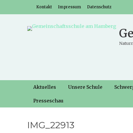
Weiter
Header-Menü
Kontakt
Impressum
Datenschutz
zum
Inhalt
Ge
Naturn
Hauptmenü
Weiter
Aktuelles
Unsere Schule
Schwer
zum
Inhalt
Presseschau
IMG_22913