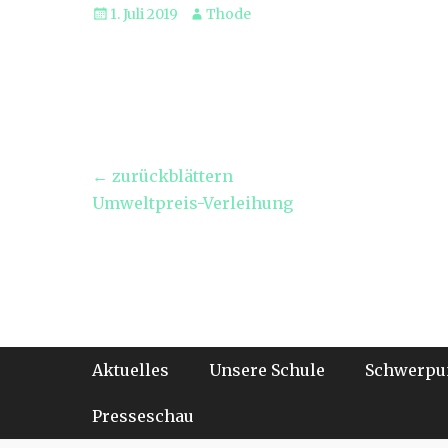
Veröffentlicht
Autor
1. Juli 2019
Thode
am
Beitragsnavigation
← zurückblättern
Vorheriger
Umweltpreis-Verleihung
Beitrag:
Footer-Menü
Weiter
Aktuelles
Unsere Schule
Schwerpu
zum
Inhalt
Presseschau