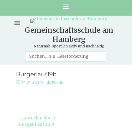
Gemeinschaftsschule am
Hamberg
Naturnah, sportlich aktiv und nachhaltig
Suche
nach:
Burgerlauf19b
Veröffentlicht
Autor
20. Mai 2019
Thode
am
Beitragsnavigation
← zurückblättern
Vorheriger
Burger Lauf 2019
Beitrag: